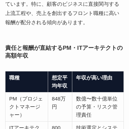
ています。特に、顧客のビジネスに直接関与する
上流工程や、売上を創出するフロント職種に高い
報酬が配分される傾向があります。
責任と報酬が直結するPM・ITアーキテクトの
高額年収
職種
想定平
年収が高い理由
均年収
PM（プロジェ
848万
数億〜数十億単位
クトマネージ
円
の予算・リスク管
ャー）
理責任
ITアーキテク
800
技術選定とシステ