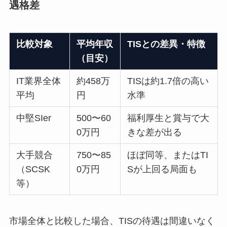
遇格差
比較対象
平均年収
TISとの差異・特徴
（目安）
IT業界全体
約458万
TISは約1.7倍の高い
平均
円
水準
中堅SIer
500〜60
福利厚生と賞与で大
0万円
きな差が出る
大手競合
750〜85
ほぼ同等、またはTI
（SCSK
0万円
Sが上回る局面も
等）
市場全体と比較した場合、TISの待遇は間違いなく