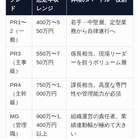
ド
レンジ
PR1〜
400万〜5
若手・中堅層。定型業
2（一
50万円
務から自律遂行へ
般）
PR3
550万〜7
係長相当。現場リーダ
（主事
50万円
ーを担うボリューム層
級）
PR4
750万〜1,
課長相当。高度な専門
（主幹
000万円
性や管理能力が必須
級）
MG
900万〜1,
組織運営の責任者。業
（管理
400万円
績連動幅が極めて大き
職）
以上
い