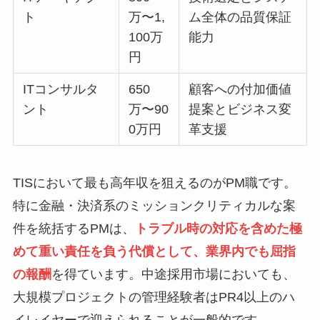
ト
万〜1,
ム全体の品質保証
100万
能力
円
ITコンサルタ
650
顧客への付加価値
ント
万〜90
提案とビジネス変
0万円
革支援
TISにおいて最も高年収を狙えるのがPM職です。
特に金融・決済系のミッションクリティカルな案
件を統括するPMは、
トラブル時の対応を含めた極
めて重い責任を負う代償として、業界内でも屈指
の報酬
を得ています。中途採用市場においても、
大規模プロジェクトの管理経験者はPR4以上のハ
イレイヤーで迎えられることが一般的です。