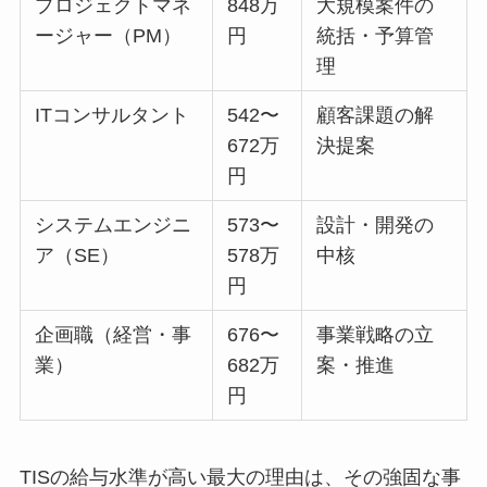
プロジェクトマネ
848万
大規模案件の
ージャー（PM）
円
統括・予算管
理
ITコンサルタント
542〜
顧客課題の解
672万
決提案
円
システムエンジニ
573〜
設計・開発の
ア（SE）
578万
中核
円
企画職（経営・事
676〜
事業戦略の立
業）
682万
案・推進
円
TISの給与水準が高い最大の理由は、その強固な事