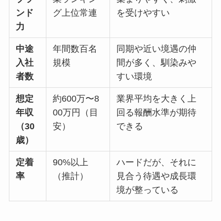
ンド
グ上位常連
を受けやすい
力
中途
年間数百名
同期や近い境遇の仲
入社
規模
間が多く、馴染みや
者数
すい環境
想定
約600万〜8
業界平均を大きく上
年収
00万円（目
回る報酬水準が期待
（30
安）
できる
歳）
定着
90%以上
ハードだが、それに
率
（推計）
見合う待遇や成長環
境が整っている