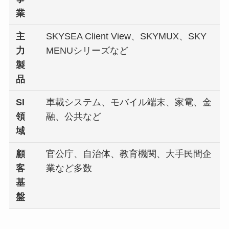
業
主
SKYSEA Client View、SKYMUX、SKY
力
MENUシリーズなど
製
品
SI
車載システム、モバイル端末、家電、金
領
融、公共など
域
顧
官公庁、自治体、教育機関、大手民間企
客
業など多数
基
盤