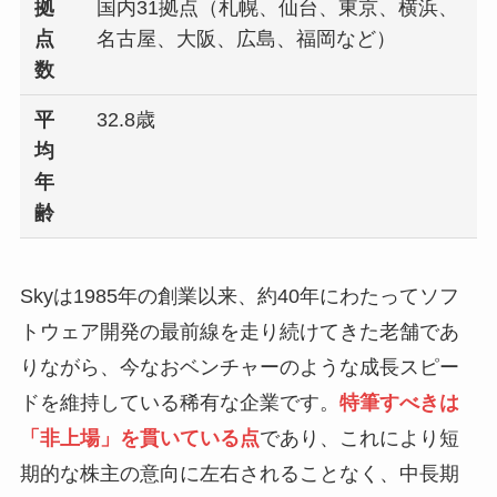
拠
国内31拠点（札幌、仙台、東京、横浜、
点
名古屋、大阪、広島、福岡など）
数
平
32.8歳
均
年
齢
Skyは1985年の創業以来、約40年にわたってソフ
トウェア開発の最前線を走り続けてきた老舗であ
りながら、今なおベンチャーのような成長スピー
ドを維持している稀有な企業です。
特筆すべきは
「非上場」を貫いている点
であり、これにより短
期的な株主の意向に左右されることなく、中長期