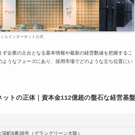
さくらインターネット公式
まず企業の土台となる基本情報や最新の経営数値を把握するこ
のようなフェーズにあり、採用市場でどのような立ち位置にい
ットの正体｜資本金112億超の盤石な経営基
深町6番38号（グラングリーン大阪）