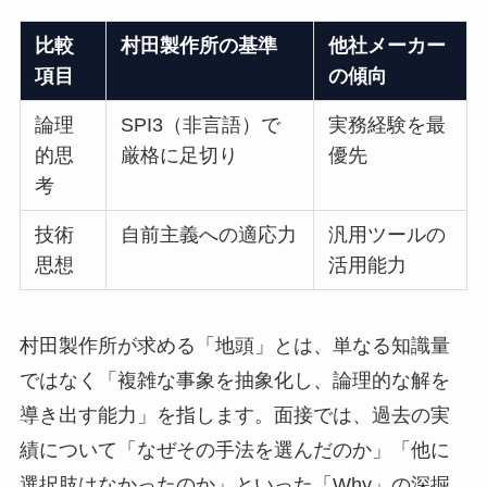
比較
村田製作所の基準
他社メーカー
項目
の傾向
論理
SPI3（非言語）で
実務経験を最
的思
厳格に足切り
優先
考
技術
自前主義への適応力
汎用ツールの
思想
活用能力
村田製作所が求める「地頭」とは、単なる知識量
ではなく「複雑な事象を抽象化し、論理的な解を
導き出す能力」を指します。面接では、過去の実
績について「なぜその手法を選んだのか」「他に
選択肢はなかったのか」といった「Why」の深掘