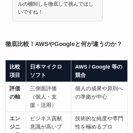
ルの棚卸しを徹底して挑んでほし
いですね！
徹底比較！AWSやGoogleと何が違うのか？
比較
日本マイクロ
AWS / Google 等の
項目
ソフト
競合
評価
三側面評価
個人の成果や原則へ
の軸
（個人・支
の準拠が中心
援・活用）
エン
ビジネス貢献
技術的な純度や専門
ジニ
意識が高いプ
性を極めるプロ