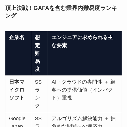
頂上決戦！GAFAを含む業界内難易度ランキ
ング
企業名
想
エンジニアに求められる主
定
な要素
難
易
度
日本マ
SS
AI・クラウドの専門性 ＋ 顧
イクロ
ラ
客への提供価値（インパク
ソフト
ン
ト）重視
ク
Google
SS
アルゴリズム解決能力 ＋ 抽
Japan
ラ
象的な問題への適応力