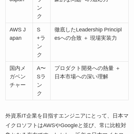
ン
ク
AWS J
S
徹底したLeadership Principl
apan
+ラ
esへの合致 ＋ 現場実装力
ン
ク
国内メ
A〜
プロダクト開発への熱量 ＋
ガベン
Sラ
日本市場への深い理解
チャー
ン
ク
外資系IT企業を目指すエンジニアにとって、日本マ
イクロソフトはAWSやGoogleと並び、常に比較対