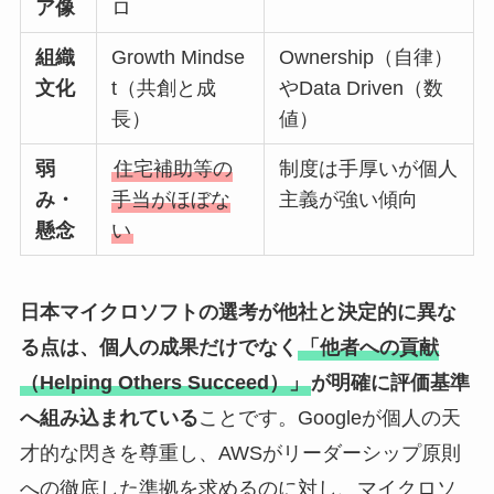
ア像
ロ
組織
Growth Mindse
Ownership（自律）
文化
t（共創と成
やData Driven（数
長）
値）
弱
住宅補助等の
制度は手厚いが個人
み・
手当がほぼな
主義が強い傾向
懸念
い
日本マイクロソフトの選考が他社と決定的に異な
る点は、個人の成果だけでなく
「他者への貢献
（Helping Others Succeed）」
が明確に評価基準
へ組み込まれている
ことです。Googleが個人の天
才的な閃きを尊重し、AWSがリーダーシップ原則
への徹底した準拠を求めるのに対し、マイクロソ