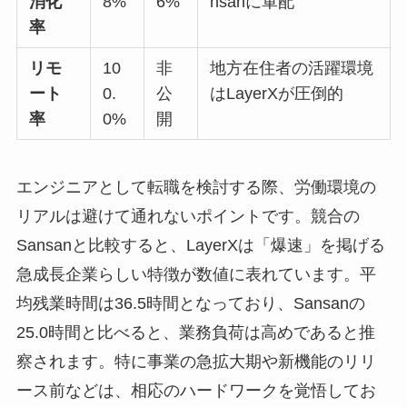
消化
8%
6%
nsanに軍配
率
リモ
10
非
地方在住者の活躍環境
ート
0.
公
はLayerXが圧倒的
率
0%
開
エンジニアとして転職を検討する際、労働環境の
リアルは避けて通れないポイントです。競合の
Sansanと比較すると、LayerXは「爆速」を掲げる
急成長企業らしい特徴が数値に表れています。平
均残業時間は36.5時間となっており、Sansanの
25.0時間と比べると、業務負荷は高めであると推
察されます。特に事業の急拡大期や新機能のリリ
ース前などは、相応のハードワークを覚悟してお