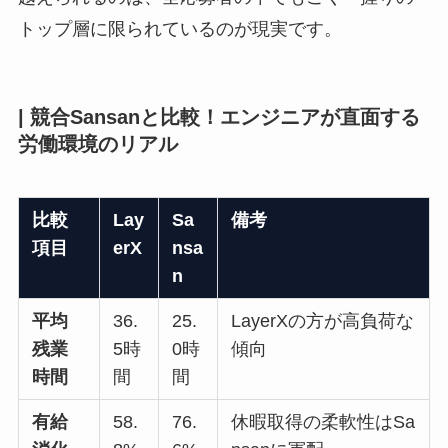
トップ層に限られているのが現実です。
| 競合Sansanと比較！エンジニアが直面する
労働環境のリアル
比較
Lay
Sa
備考
項目
erX
nsa
n
平均
36.
25.
LayerXの方が高負荷な
残業
5時
0時
傾向
時間
間
間
有給
58.
76.
休暇取得の柔軟性はSa