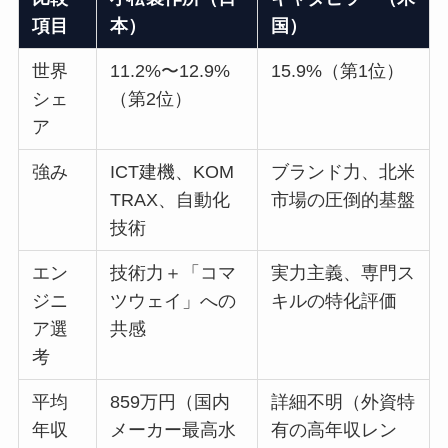
項目
本）
国）
世界
11.2%〜12.9%
15.9%（第1位）
シェ
（第2位）
ア
強み
ICT建機、KOM
ブランド力、北米
TRAX、自動化
市場の圧倒的基盤
技術
エン
技術力＋「コマ
実力主義、専門ス
ジニ
ツウェイ」への
キルの特化評価
ア選
共感
考
平均
859万円（国内
詳細不明（外資特
年収
メーカー最高水
有の高年収レン