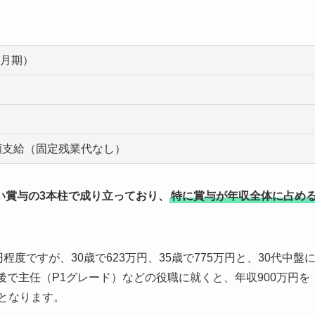
3月期）
額支給（固定残業代なし）
い賞与の3本柱で成り立っており、
特に賞与が年収全体に占め
程度ですが、30歳で623万円、35歳で775万円と、30代中盤
後で主任（P1グレード）などの役職に就くと、年収900万円を
トとなります。