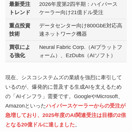
最新受注
2026年度第2四半期：ハイパース
トレンド
ケーラー向け21億ドル受注
重点投資
データセンター向け800GbE対応高
技術
速ネットワーク機器
買収によ
Neural Fabric Corp.（AIプラットフ
る強化
ォーム）、EzDubs（AIソフト）
現在、シスコシステムズの業績を強烈に牽引して
いるのが、爆発的に普及する生成AIを支えるため
の「AIインフラ」需要です。GoogleやMicrosoft、
Amazonといった
ハイパースケーラーからの受注が
急増しており、2025年度のAI関連受注は目標の2倍
となる20億ドルに達しました
。